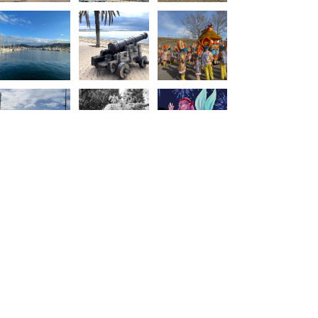
Load More
Acerca de las rosas
Descubre la encantadora villa de Roses,
España. Tu guía definitiva de turismo
local, alquileres vacacionales inolvidables
y asesoramiento experto en inmobiliaria