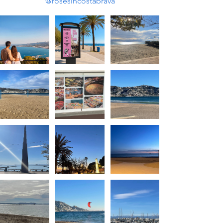
@rosesincostabrava