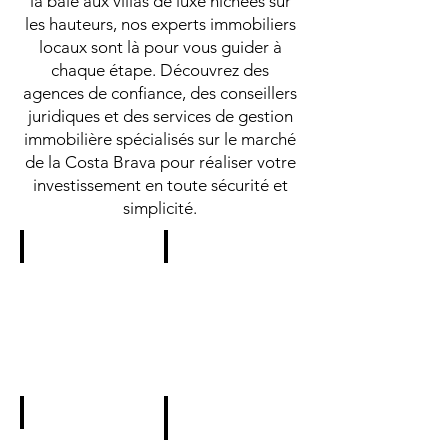
la baie aux villas de luxe nichées sur
les hauteurs, nos experts immobiliers
locaux sont là pour vous guider à
chaque étape. Découvrez des
agences de confiance, des conseillers
juridiques et des services de gestion
immobilière spécialisés sur le marché
de la Costa Brava pour réaliser votre
investissement en toute sécurité et
simplicité.
IMMO BARNEDA
APIVEND
IMMO
APIVEND
BARNEDA
Avda
S.L.
de
AVINGUDA
Rhode,
AJUME
64
I
Roses,
Nº2,
Spain
ROSES
Tel.
(+34)
+
872
34
Roses Immobiliaria